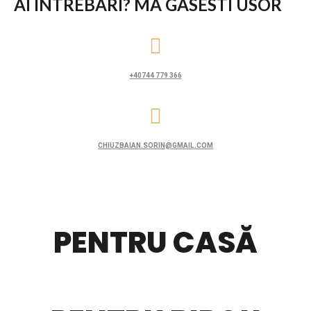
AI INTREBARI? MA GASESTI USOR
+40744 779 366
CHIUZBAIAN.SORIN@GMAIL.COM
PENTRU CASĂ