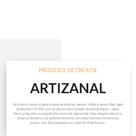
PROCESUL DE CREAȚIE
ARTIZANAL
De la boluri, kukse și până la piese de mobilier, panouri riflate și pereți riflați, toate
produsele CHIUZBI sunt lucrate din lemn calitativ, de esență nobilă – stejar,
frasin și fag, ales cu grijă de la furnizorii de specialitate. Deși utilajele intervin în
procesul de tăiere și de șlefuire a lemnului, tot creația manuală finisează un
produs unic, fără compromisuri, lipsit de imperfecțiuni.