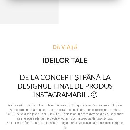
DĂ VIAȚĂ
IDEILOR TALE
DE LA CONCEPT ȘI PÂNĂ LA
DESIGNUL FINAL DE PRODUS
INSTAGRAMABIL. 🙂
Produsele CHIUZBI sunt sculptate și finisate după chipul și asemănarea proiecțiilor tale.
Atunci când ne întâlnim pentru prima oară, trecem printr-un proces de consultanță: tu
înșirui ideile și schițele, eu soluțiile și tipurile de lemn. Indiferent cât de atipice, îndrăznețe
sau neregulate îți sunt proiectele, voi transforma
se poate?
în s
e întâmplă!
.
Nu uita că am fost alpinist utilitar și sunt obișnuit să privesc în ansamblu și de la înălțime.
🙂