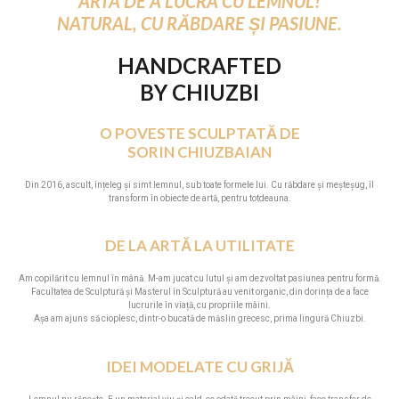
ARTA DE A LUCRA CU LEMNUL!
NATURAL, CU RĂBDARE ȘI PASIUNE.
HANDCRAFTED
BY CHIUZBI
O POVESTE SCULPTATĂ DE
SORIN CHIUZBAIAN
Din 2016, ascult, înțeleg și simt lemnul, sub toate formele lui. Cu răbdare și meșteșug, îl
transform în obiecte de artă, pentru totdeauna.
DE LA ARTĂ LA UTILITATE
Am copilărit cu lemnul în mână. M-am jucat cu lutul și am dezvoltat pasiunea pentru formă.
Facultatea de Sculptură și Masterul în Sculptură au venit organic, din dorința de a face
lucrurile în viață, cu propriile mâini.
Așa am ajuns să cioplesc, dintr-o bucată de măslin grecesc, prima lingură Chiuzbi.
IDEI MODELATE CU GRIJĂ