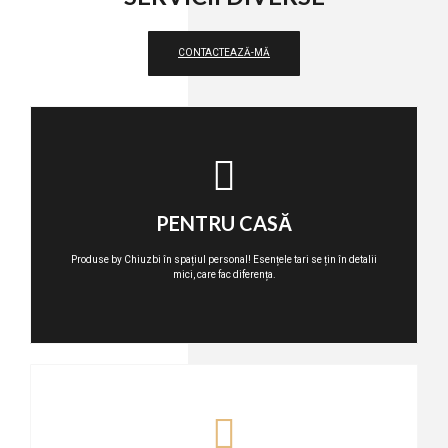
CONTACTEAZĂ-MĂ
PENTRU CASĂ
Produse by Chiuzbi în spațiul personal! Esențele tari se țin în detalii
mici, care fac diferența.