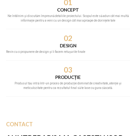
01
CONCEPT
Ne întâlnim și discutăm împreună detaliile proiectului. Scopul este să adun cât mai multă
informație pentru a veni cu un design cât mai aproape de dorințele tale
02
DESIGN
Revin cu o propunere de design și îi facem retușurile finale
03
PRODUCȚIE
Produsul tău intră într-un proces de producție dominat de creativitate, atenție și
meticulozitate pentru ca rezultatul final să te lase cu gura căscată.
CONTACT