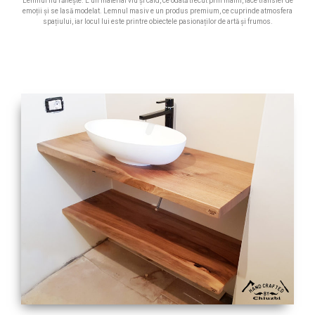
Lemnul nu rănește. E un material viu și cald, ce odată trecut prin mâini, face transfer de
emoții și se lasă modelat. Lemnul masiv e un produs premium, ce cuprinde atmosfera
spațiului, iar locul lui este printre obiectele pasionaților de artă și frumos.