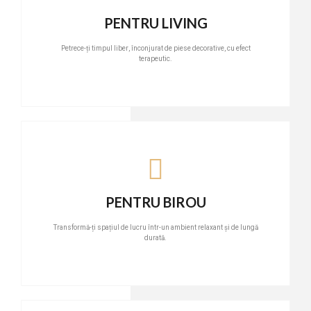
PENTRU LIVING
Petrece-ți timpul liber, înconjurat de piese decorative, cu efect
terapeutic.
PENTRU BIROU
Transformă-ți spațiul de lucru într-un ambient relaxant și de lungă
durată.